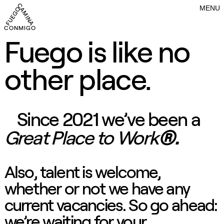
MENU
CONMIGO FUEGO CAMINA CONMIGO FUEGO CAMINA CONMIGO FU
Fuego is like no
other place.
Since 2021 we’ve been a
Great Place to Work
®.
Also, talent is welcome,
whether or not we have any
current vacancies. So go ahead:
we’re waiting for your